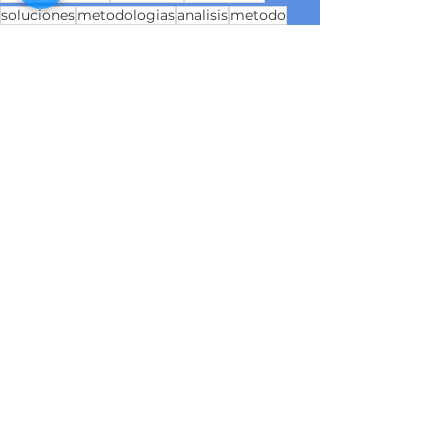
soluciones
metodologias
analisis
metodo
analitica
equipo
funciones
proceso
amef
alcance
multifuncional
riesgo
EMPRESAS
Ver todo
Entradas recientes