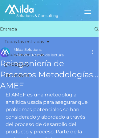
Solutions & Consulting
Entrada
Todas las entradas
Milda Solutions
Todas las entradas
2 oct 2020
2 min de lectura
Reingeniería de
EMPRESAS
Procesos Metodologías…
PERSONAS
AMEF
El AMEF es una metodología 
analítica usada para asegurar que 
problemas potenciales se han 
considerado y abordado a través 
del proceso de desarrollo del 
producto y proceso. Parte de la 