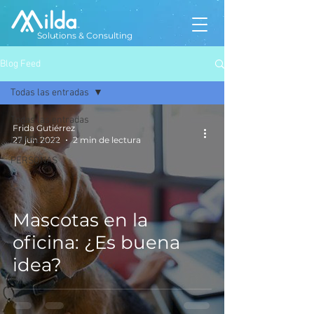
Solutions & Consulting
Blog Feed
Todas las entradas
Todas las entradas
Frida Gutiérrez
EMPRESAS
27 jun 2022
2 min de lectura
PERSONAS
Mascotas en la
oficina: ¿Es buena
idea?