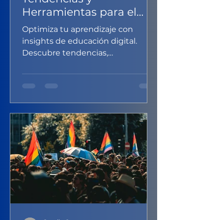
Herramientas para el
Aprendizaje en Línea
Optimiza tu aprendizaje con
insights de educación digital.
Descubre tendencias,
herramientas y consejos para un
futuro educativo digitalizad