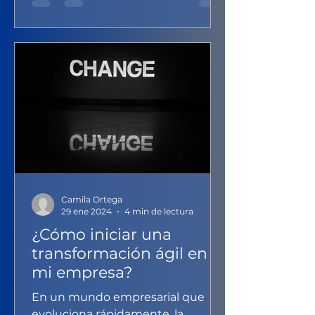
Camila Ortega
29 ene 2024
4 min de lectura
¿Cómo iniciar una
transformación ágil en
mi empresa?
En un mundo empresarial que
evoluciona rápidamente, la