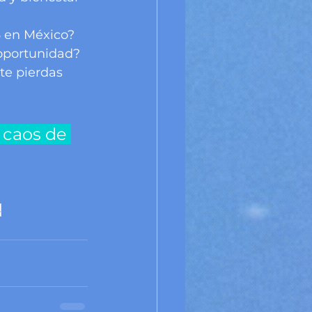
 en México? 
oportunidad? 
te pierdas 
l caos de 
s