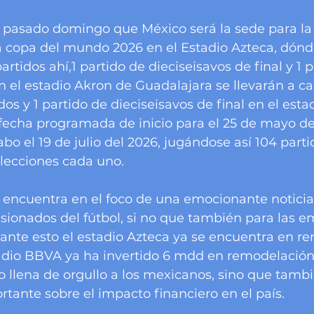
l pasado domingo que México será la sede para la
a copa del mundo 2026 en el Estadio Azteca, dón
artidos ahí,1 partido de dieciseisavos de final y 1 p
En el estadio Akron de Guadalajara se llevarán a ca
dos y 1 partido de dieciseisavos de final en el est
fecha programada de inicio para el 25 de mayo del
cabo el 19 de julio del 2026, jugándose así 104 parti
lecciones cada uno. 
 encuentra en el foco de una emocionante noticia,
sionados del fútbol, si no que también para las e
ante esto el estadio Azteca ya se encuentra en r
tadio BBVA ya ha invertido 6 mdd en remodelación. 
o llena de orgullo a los mexicanos, sino que tambi
rtante sobre el impacto financiero en el país.