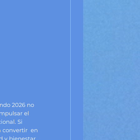
ndo 2026 no 
mpulsar el 
onal. Si 
 convertir  en 
 y bienestar 