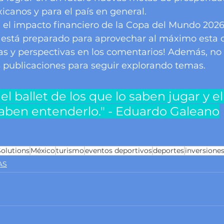
icanos y para el país en general. 
 el impacto financiero de la Copa del Mundo 2026
s está preparado para aprovechar al máximo esta 
s y perspectivas en los comentarios! Además, no 
 publicaciones para seguir explorando temas. 
 el ballet de los que lo saben jugar y e
saben entenderlo." - Eduardo Galeano
Solutions
México
turismo
eventos deportivos
deportes
inversione
AS