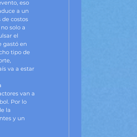
evento, eso 
aduce a un 
 de costos
no solo a 
lsar el 
e gastó en 
cho tipo de 
rte, 
ís va a estar 
a 
ctores van a 
ol. Por lo 
e la 
ntes y un 