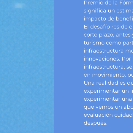
Premio de la Fórmu
significa un estim
impacto de benefi
El desafío reside 
corto plazo, antes
turísmo como parte
infraestructura m
innovaciones. Por 
infraestructura, se
en movimiento, pu
Una realidad es que
experimentar un im
experimentar una r
que vemos un abor
evaluación cuidado
después. 