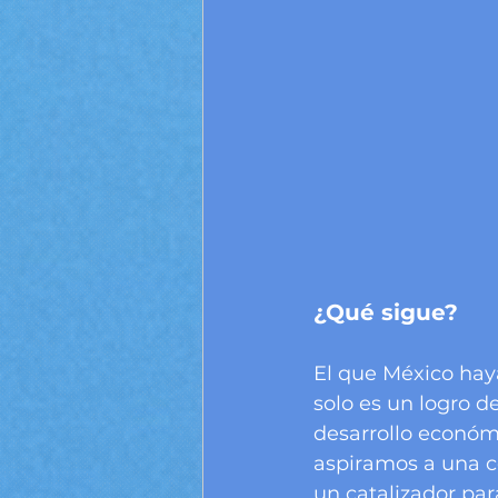
¿Qué sigue?
El que México hay
solo es un logro d
desarrollo económi
aspiramos a una co
un catalizador par