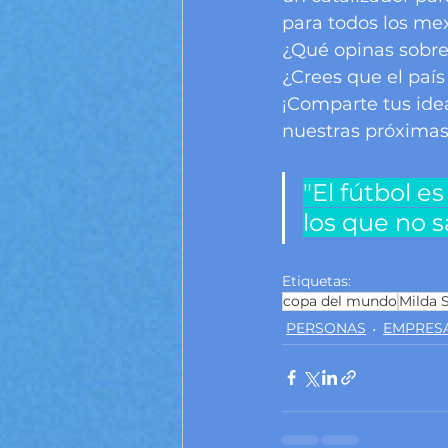
para todos los mex
¿Qué opinas sobre
¿Crees que el paí
¡Comparte tus idea
nuestras próximas
"El fútbol es
los que no 
Etiquetas:
copa del mundo
Milda 
PERSONAS
EMPRES