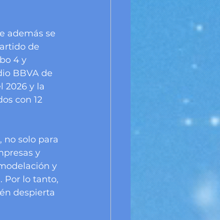
 
de además se 
artido de 
bo 4 y 
adio BBVA de 
 2026 y la 
dos con 12 
 no solo para 
mpresas y 
emodelación y 
Por lo tanto, 
én despierta 