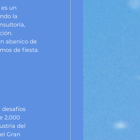
 es un 
ndo la 
sultoría, 
ción. 
un abanico de 
mos de fiesta.
 desafíos 
e 2,000 
stria del 
 el Gran 