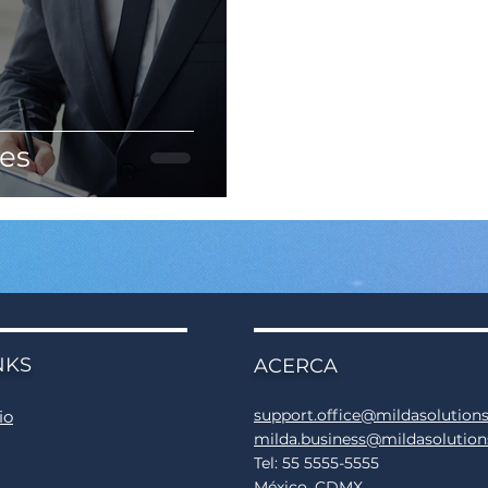
es
NKS
ACERCA
support.office@mildasolution
io
milda.business@mildasolutio
Tel: 55 5555-5555
México, CDMX