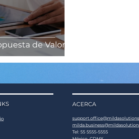
opuesta de Valor
NKS
ACERCA
support.office@mildasolution
io
milda.business@mildasolutio
Tel: 55 5555-5555
México, CDMX