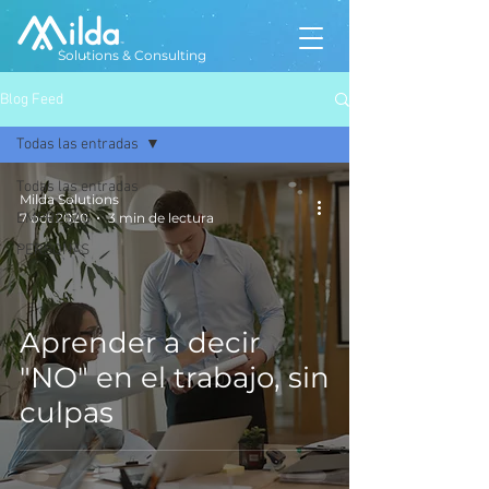
Solutions & Consulting
Blog Feed
Todas las entradas
Todas las entradas
Milda Solutions
EMPRESAS
7 oct 2020
3 min de lectura
PERSONAS
Aprender a decir
"NO" en el trabajo, sin
culpas