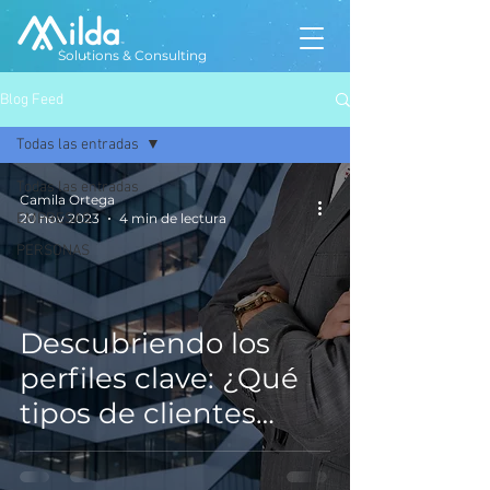
Solutions & Consulting
Blog Feed
Todas las entradas
Todas las entradas
Camila Ortega
EMPRESAS
20 nov 2023
4 min de lectura
PERSONAS
Descubriendo los
perfiles clave: ¿Qué
tipos de clientes
moldean el paisaje
financiero?