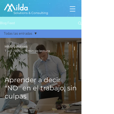
Solutions & Consulting
Blog Feed
Todas las entradas
Todas las entradas
Milda Solutions
EMPRESAS
7 oct 2020
3 min de lectura
PERSONAS
Aprender a decir
"NO" en el trabajo, sin
culpas