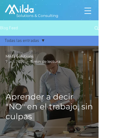
Solutions & Consulting
Blog Feed
Todas las entradas
Todas las entradas
Milda Solutions
EMPRESAS
7 oct 2020
3 min de lectura
PERSONAS
Aprender a decir
"NO" en el trabajo, sin
culpas