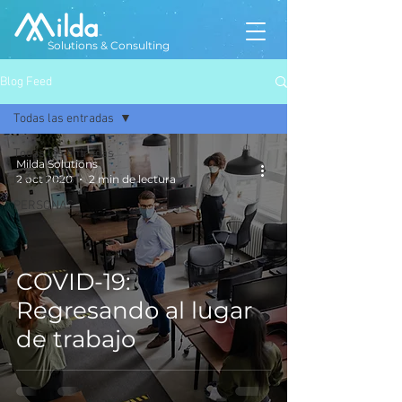
Solutions & Consulting
Blog Feed
Todas las entradas
Todas las entradas
Milda Solutions
EMPRESAS
2 oct 2020
2 min de lectura
PERSONAS
COVID-19:
Regresando al lugar
de trabajo