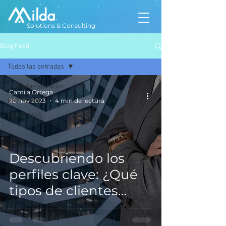
Solutions & Consulting
Blog Feed
Todas las entradas
Todas las entradas
Camila Ortega
EMPRESAS
20 nov 2023
4 min de lectura
PERSONAS
Descubriendo los
perfiles clave: ¿Qué
tipos de clientes
moldean el paisaje
financiero?