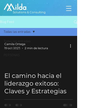
Solutions & Consulting
Blog Feed
Todas las entradas
Todas las entradas
Camila Ortega
EMPRESAS
19 oct 2023
2 min de lectura
PERSONAS
El camino hacia el
liderazgo exitoso:
Claves y Estrategias