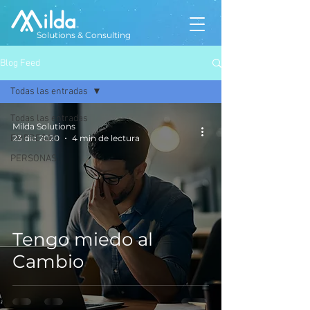
Solutions & Consulting
Blog Feed
Todas las entradas
Todas las entradas
Milda Solutions
EMPRESAS
23 dic 2020
4 min de lectura
PERSONAS
Tengo miedo al
Cambio