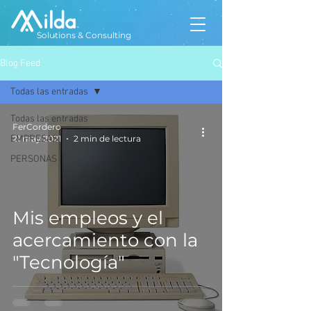
Solutions & Consulting
Blog Feed
Todas las entradas
Todas las entradas
FerCordero
EMPRESAS
21 may 2021
2 min de lectura
PERSONAS
Mis empleos y el
acercamiento con la
"Tecnología"