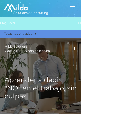
Solutions & Consulting
Blog Feed
Todas las entradas
Todas las entradas
Milda Solutions
EMPRESAS
7 oct 2020
3 min de lectura
PERSONAS
Aprender a decir
"NO" en el trabajo, sin
culpas