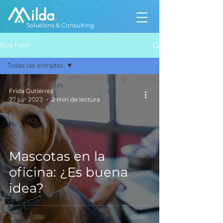
Solutions & Consulting
Blog Feed
Todas las entradas
Todas las entradas
Frida Gutiérrez
EMPRESAS
27 jun 2022
2 min de lectura
PERSONAS
Mascotas en la
oficina: ¿Es buena
idea?