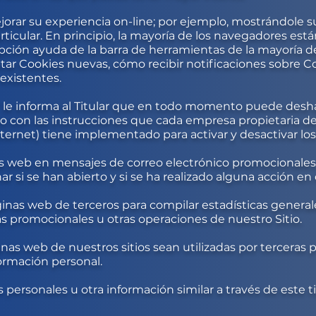
rar su experiencia on-line; por ejemplo, mostrándole s
articular. En principio, la mayoría de los navegadores es
opción ayuda de la barra de herramientas de la mayoría d
tar Cookies nuevas, cómo recibir notificaciones sobre 
 existentes.
A” le informa al Titular que en todo momento puede deshab
 con las instrucciones que cada empresa propietaria de
nternet) tiene implementado para activar y desactivar l
s web en mensajes de correo electrónico promocionales
r si se han abierto y si se ha realizado alguna acción e
nas web de terceros para compilar estadísticas generale
 promocionales u otras operaciones de nuestro Sitio.
nas web de nuestros sitios sean utilizadas por terceras p
ormación personal.
 personales u otra información similar a través de este