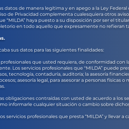
sus datos de manera legítima y en apego a la Ley Federal d
Aviso de Privacidad complementa cualesquiera otros aviso
ue “MILDA” haya puesto a su disposición por ser el titula
pletorio en todo aquello que expresamente no refieran ta
s.
aba sus datos para las siguientes finalidades:
os profesionales que usted requiera, de conformidad con 
nte. Los servicios profesionales que "MILDA” puede pres
s, tecnología, contaduría, auditoría; la asesoría financier
cesos; asesoría legal, para asesorar a personas físicas o 
as.
as obligaciones contraídas con usted de acuerdo a los se
omo informarle cualquier situación o cambio sobre dichos
 los servicios profesionales que presta “MILDA” y llevar a