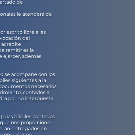
partado de
nales le atenderá de
 escrito libre a las
evocación del
 acredite
e remitir es la
e ejercer, además
 no se acompañe con los
iles siguientes a la
 o documentos necesarios
erimiento, contados a
ndrá por no interpuesta
) días hábiles contados
o que nos proporcione.
 serán entregados en
 en el correo