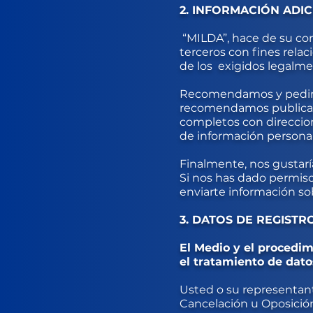
2. INFORMACIÓN ADIC
“MILDA”, hace de su co
terceros con fines rela
de los exigidos legalme
Recomendamos y pedimos
recomendamos publicar 
completos con direccion
de información personal 
Finalmente, nos gustarí
Si nos has dado permiso
enviarte información sob
3. DATOS DE REGISTRO
El Medio y el procedi
el tratamiento de dato
Usted o su representant
Cancelación u Oposició