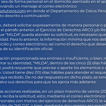
a sea de forma personal en el domicilio asentado en el a
enviando un mensaje al correo electrónico
olutions.com
en donde el Departamento de Datos Perso
o descrito a continuación:
, deberá solicitar expresamente de manera personal o por
 el párrafo anterior, el Ejercicio de Derechos ARCO y/o R
e “MILDA” pueda atender su solicitud, es necesario que
dad. Para lo anterior, la información mínima que nos deb
cilio y correo electrónico, así como el derecho que dese
de su identificación oficial.
mación proporcionada sea errónea o insuficiente, o bien,
r su identidad, “MILDA”, dentro de los cinco (5) días háb
ud, podrá requerirle que precise o aporte los elementos
. Usted tiene diez (10) días hábiles para atender el requ
 haya recibido. De no dar respuesta en dicho plazo, se te
salvo sus derechos para que los ejerza más adelante.
as acciones realizadas, en un plazo máximo de veinte (20
 reciba la solicitud, esto, mediante el correo electrónic
ersonales con motivo del ejercicio de derechos ARCO, le
cilio de “MILDA”, o bien, mediante documento escaneado