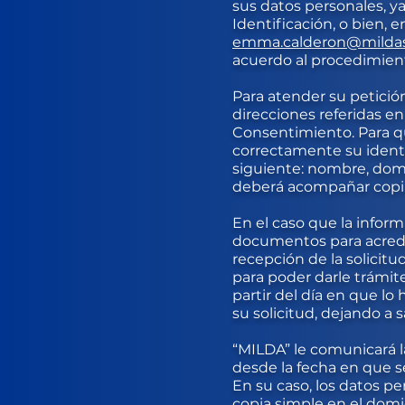
sus datos personales, y
Identificación, o bien, 
emma.calderon@mildas
acuerdo al procedimient
Para atender su petición
direcciones referidas en
Consentimiento. Para qu
correctamente su identi
siguiente: nombre, domi
deberá acompañar copia 
En el caso que la infor
documentos para acredita
recepción de la solicit
para poder darle trámite
partir del día en que lo
su solicitud, dejando a 
“MILDA” le comunicará l
desde la fecha en que se
En su caso, los datos p
copia simple en el domi