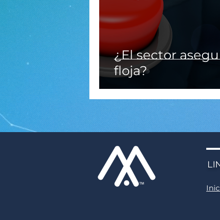
¿El sector asegu
floja?
LI
Inic