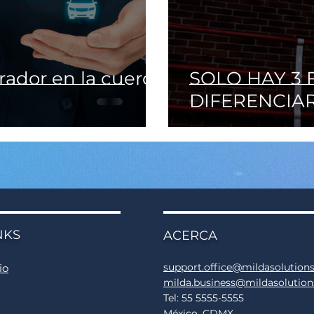
rador en la cuerda
SOLO HAY 3
DIFERENCIA
NKS
ACERCA
support.office@mildasolution
io
milda.business@mildasolutio
Tel: 55 5555-5555
México, CDMX