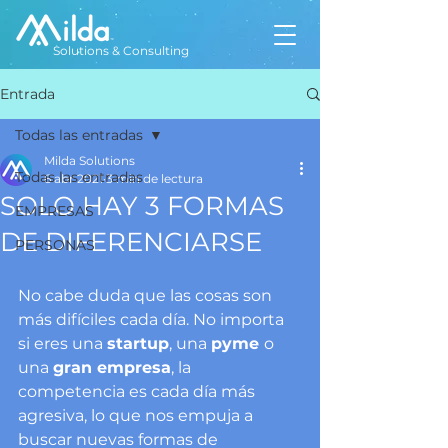
Solutions & Consulting
Entrada
Todas las entradas
Milda Solutions
Todas las entradas
6 abr 2021
3 min de lectura
SOLO HAY 3 FORMAS
EMPRESAS
DE DIFERENCIARSE
PERSONAS
No cabe duda que las cosas son 
más difíciles cada día. No importa 
si eres una 
startup
, una 
pyme 
o 
una 
gran empresa
, la 
competencia es cada día más 
agresiva, lo que nos empuja a 
buscar nuevas formas de 