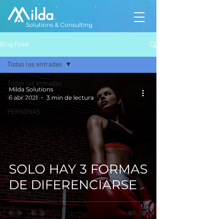
Solutions & Consulting
Blog Feed
Todas las entradas
Todas las entradas
Milda Solutions
EMPRESAS
6 abr 2021
3 min de lectura
PERSONAS
SOLO HAY 3 FORMAS
DE DIFERENCIARSE