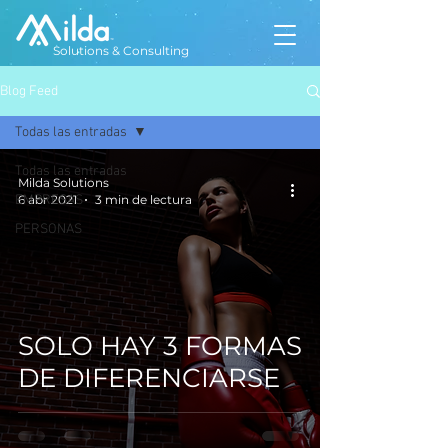
Solutions & Consulting
Blog Feed
Todas las entradas
Todas las entradas
Milda Solutions
EMPRESAS
6 abr 2021
3 min de lectura
PERSONAS
SOLO HAY 3 FORMAS
DE DIFERENCIARSE