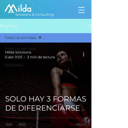
Solutions & Consulting
Blog Feed
Todas las entradas
Todas las entradas
Milda Solutions
EMPRESAS
6 abr 2021
3 min de lectura
PERSONAS
SOLO HAY 3 FORMAS
DE DIFERENCIARSE