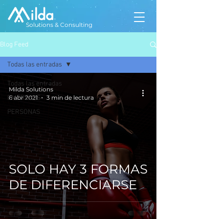
Solutions & Consulting
Blog Feed
Todas las entradas
Todas las entradas
Milda Solutions
EMPRESAS
6 abr 2021
3 min de lectura
PERSONAS
SOLO HAY 3 FORMAS
DE DIFERENCIARSE