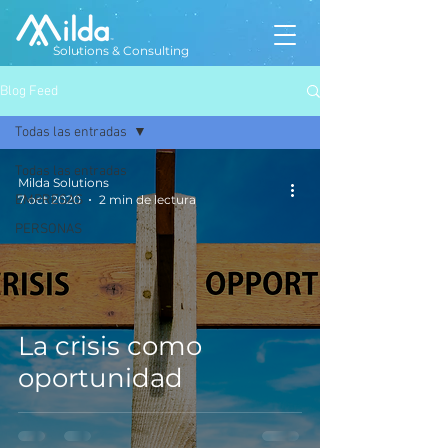
Solutions & Consulting
Blog Feed
Todas las entradas
Todas las entradas
Milda Solutions
EMPRESAS
7 oct 2020
2 min de lectura
PERSONAS
La crisis como
oportunidad