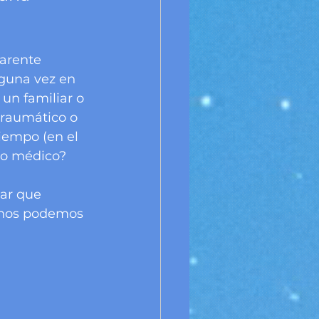
lguna vez en 
un familiar o 
traumático o 
iempo (en el 
eso médico?
ar que 
 nos podemos 