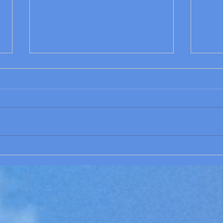
¿Cómo funcionarán los
Educ
bancos sin dinero físico?
Tend
Herr
Apre