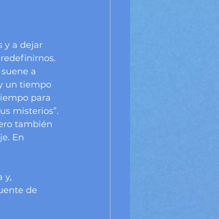
 y a dejar 
edefinirnos. 
 suene a 
y un tiempo 
tiempo para 
us misterios”.
pero también 
je. En 
 y, 
uente de 