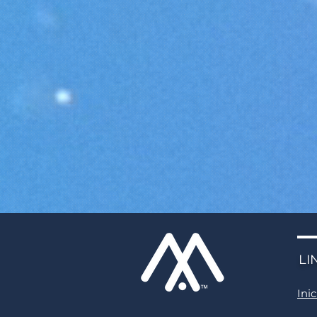
LI
Inic