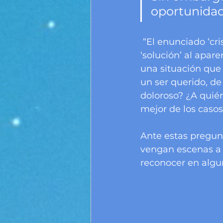
oportunidad
 “El enunciado ‘crisis como oportunidad’, contiene en sí mismo la aparente 
‘solución’ al apar
una situación que 
un ser querido, de
doloroso? ¿A quién
mejor de los casos
Ante estas pregun
vengan escenas a 
reconocer en algun