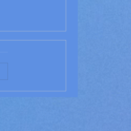
ación Digital:
encias y
amientas para el
ndizaje en Línea