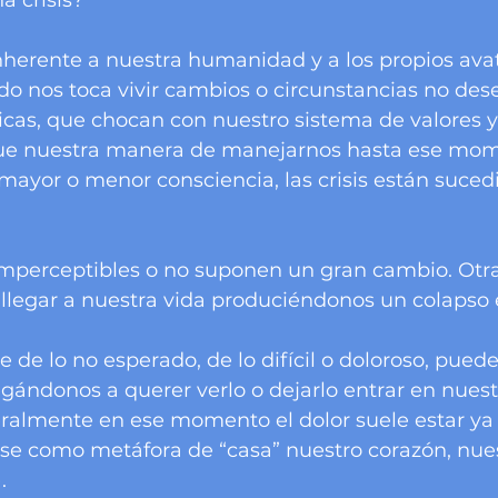
a crisis?
herente a nuestra humanidad y a los propios avat
o nos toca vivir cambios o circunstancias no des
ticas, que chocan con nuestro sistema de valores y 
ue nuestra manera de manejarnos hasta ese mom
 mayor o menor consciencia, las crisis están suce
imperceptibles o no suponen un gran cambio. Otras
legar a nuestra vida produciéndonos un colapso 
 de lo no esperado, de lo difícil o doloroso, puede 
egándonos a querer verlo o dejarlo entrar en nuestr
eralmente en ese momento el dolor suele estar ya
éase como metáfora de “casa” nuestro corazón, nue
.