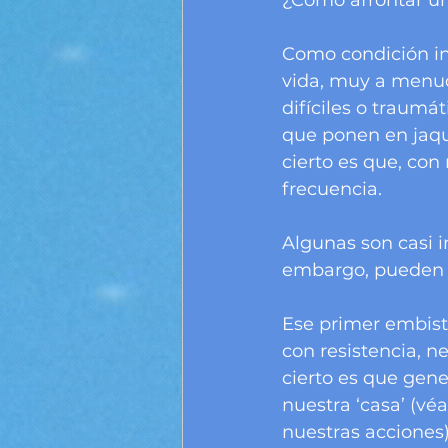
¿Cómo afrontar un
Como condición in
vida, muy a menud
difíciles o traumá
que ponen en jaq
cierto es que, con
frecuencia. 
Algunas son casi 
embargo, pueden l
Ese primer embiste
con resistencia, n
cierto es que gen
nuestra ‘casa’ (v
nuestras acciones)