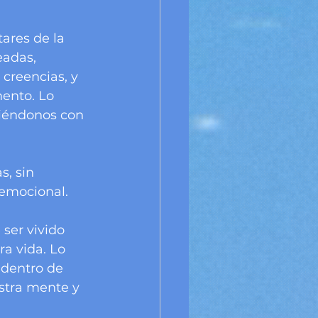
ares de la 
eadas, 
creencias, y 
ento. Lo 
diéndonos con 
, sin 
emocional. 
ser vivido 
a vida. Lo 
 dentro de 
stra mente y 