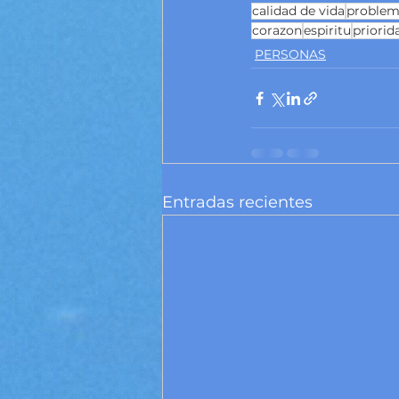
calidad de vida
proble
corazon
espiritu
priorid
PERSONAS
Entradas recientes