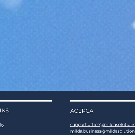
NKS
ACERCA
support.office@mildasolution
io
milda.business@mildasolutio