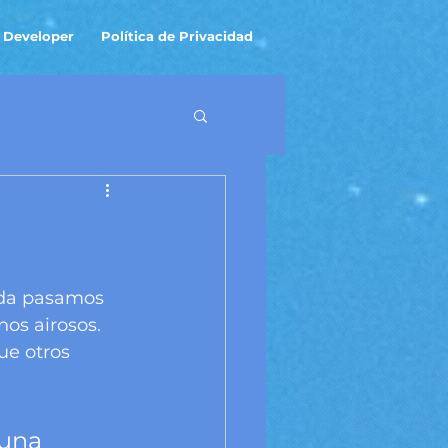
 Developer
Política de Privacidad
ida pasamos 
os airosos. 
ue otros 
una 