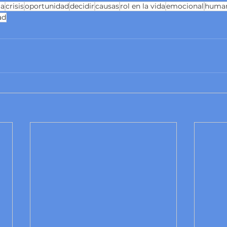
ma
crisis
oportunidad
decidir
causas
rol en la vida
emocional
huma
ad