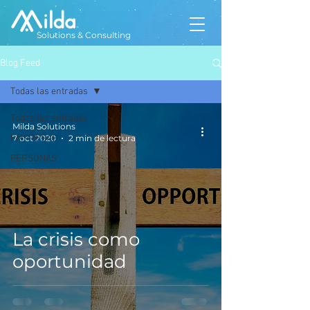
Solutions & Consulting
Blog Feed
Todas las entradas
Todas las entradas
Milda Solutions
EMPRESAS
7 oct 2020
2 min de lectura
PERSONAS
La crisis como
oportunidad