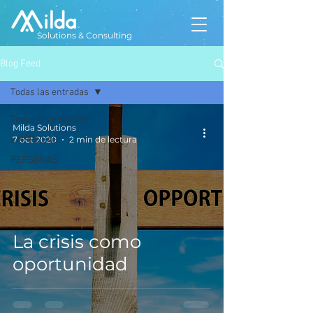
Solutions & Consulting
Blog Feed
Todas las entradas
Todas las entradas
Milda Solutions
EMPRESAS
7 oct 2020
2 min de lectura
PERSONAS
La crisis como
oportunidad